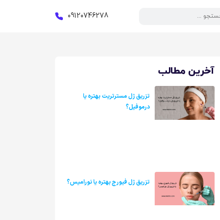
09120746278
آخرین مطالب
تزریق ژل مسترتریت بهتره یا
درموفیل؟
تزریق ژل فیورج بهتره یا نورامیس؟