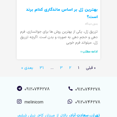
بهترین ژل بر اساس ماندگاری کدام برند
است؟
بدون دیدگاه
تزریق ژل، یکی از بهترین روش ها برای جوانسازی، فرم
دهی و حجم دهی به صورت و بدن است. اگرچه تزریق
ژل، میتواند فرم خوبی
ادامه مطلب »
« قبلی
1
2
3
…
31
بعدی »
09120746278
09120746278
melinicom
09120746278
تهران، سعادت آباد،
بالاتر از میدان کاج، نبش ششم،