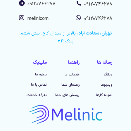
09120746278
09120746278
melinicom
09120746278
تهران، سعادت آباد،
بالاتر از میدان کاج، نبش ششم،
پلاک 34
رسانه ها
راهنما
ملینیک
وبلاگ
خدمات ما
درباره ما
ویدیوها
راهنمای شما
تماس با ما
نمونه کارها
پرسش های شما
تعرفه خدمات