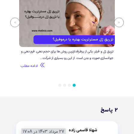
تزریق ژل مسترتریت بهتره یا درموفیل؟
تزری
تزریق ژل و فیلر، یکی از پرطرفدارترین روش ها برای حجم دهی، فرم دهی و
اگر ق
جوانسازی صورت و بدن است. از این رو بسیاری از شرکت...
احتما
طلب
ادامه مطلب
4
3
2
1
2 پاسخ
شهلا قاسمی زاده
27 مرداد 1403 در 17:08