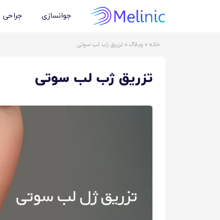
جوانسازی
جراحی 
خانه
»
وبلاگ
»
تزریق ژب لب سوتی
تزریق ژب لب سوتی