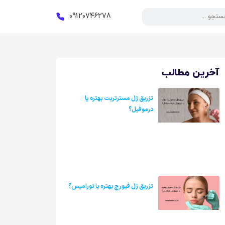
09120746278
آخرین مطالب
تزریق ژل مسترتریت بهتره یا
درموفیل؟
تزریق ژل فیورج بهتره یا نورامیس؟