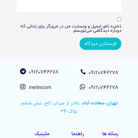
ذخیره نام، ایمیل و وبسایت من در مرورگر برای زمانی که
دوباره دیدگاهی می‌نویسم.
09120746278
09120746278
melinicom
09120746278
تهران، سعادت آباد،
بالاتر از میدان کاج، نبش ششم،
پلاک 34
رسانه ها
راهنما
ملینیک