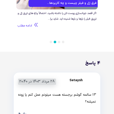
فرق ژل و فیلر چیست و چه کاربردها...
مزوژ
ید،
اگر قصد جوانسازی پوست تان را داشته باشید، احتمالاً واژه های تزرق ژل و
برای
تزریق فیلر را بارها و بارها شنیده اید. شاید برا...
شماست
طلب
ادامه مطلب
4
3
2
1
4 پاسخ
Setaysh
28 مرداد 1403 در 20:40
۱۳ سالمه گوشم برجسته هست میتونم عمل کنم یا زوده
نمیشه؟