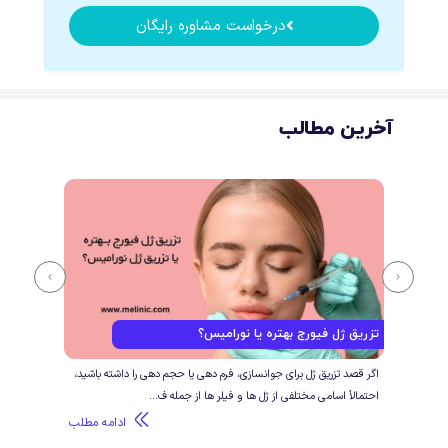
درخواست مشاوره رایگان
آخرین مطالب
تزریق ژل فیورج بهتره یا نورامیس؟
فرق 
ی و
اگر قصد تزریق ژل برای جوانسازی، فرم دهی یا حجم دهی را داشته باشید،
اگر ق
احتمالاً اسامی مختلفی از ژل ها و فیلر ها از جمله ف...
تزریق
طلب
ادامه مطلب