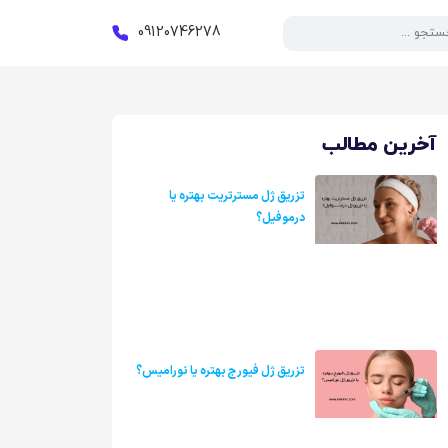
09120746278
آخرین مطالب
تزریق ژل مسترتریت بهتره یا
درموفیل؟
تزریق ژل فیورج بهتره یا نورامیس؟