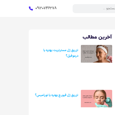
09120746278
آخرین مطالب
تزریق ژل مسترتریت بهتره یا
درموفیل؟
تزریق ژل فیورج بهتره یا نورامیس؟