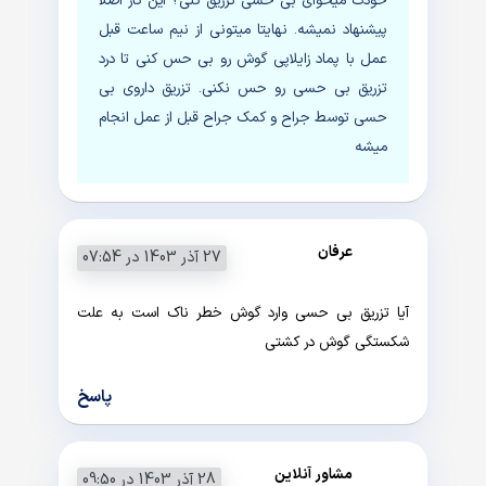
خودت میخوای بی حسی تزریق کنی؟ این کار اصلا
پیشنهاد نمیشه. نهایتا میتونی از نیم ساعت قبل
عمل با پماد زایلاپی گوش رو بی حس کنی تا درد
تزریق بی حسی رو حس نکنی. تزریق داروی بی
حسی توسط جراح و کمک جراح قبل از عمل انجام
میشه
عرفان
27 آذر 1403 در 07:54
آیا تزریق بی حسی وارد گوش خطر ناک است به علت
شکستگی گوش در کشتی
پاسخ
مشاور آنلاین
28 آذر 1403 در 09:50