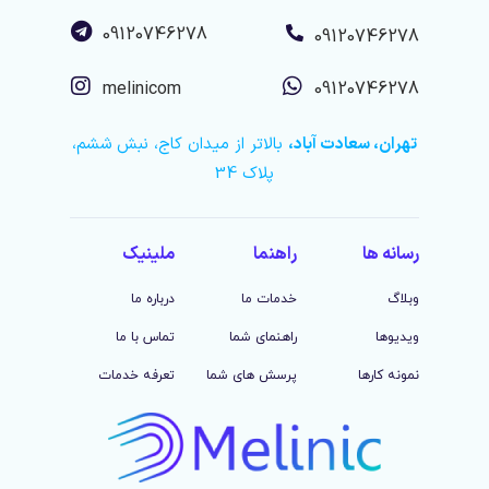
09120746278
09120746278
melinicom
09120746278
تهران، سعادت آباد،
بالاتر از میدان کاج، نبش ششم،
پلاک 34
رسانه ها
راهنما
ملینیک
وبلاگ
خدمات ما
درباره ما
ویدیوها
راهنمای شما
تماس با ما
نمونه کارها
پرسش های شما
تعرفه خدمات