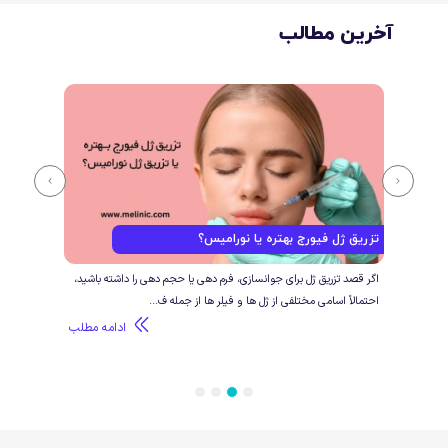
آخرین مطالب
تزریق ژل فیورج بهتره یا نورامیس؟
فرق 
ی و
اگر قصد تزریق ژل برای جوانسازی، فرم دهی یا حجم دهی را داشته باشید،
اگر ق
احتمالاً اسامی مختلفی از ژل ها و فیلر ها از جمله ف...
تزریق
طلب
ادامه مطلب
4
3
2
1