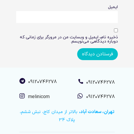
ایمیل
ذخیره نام، ایمیل و وبسایت من در مرورگر برای زمانی که
دوباره دیدگاهی می‌نویسم.
09120746278
09120746278
melinicom
09120746278
تهران، سعادت آباد،
بالاتر از میدان کاج، نبش ششم،
پلاک 34