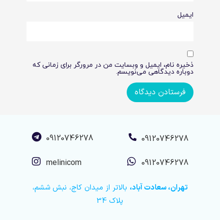
ایمیل
ذخیره نام، ایمیل و وبسایت من در مرورگر برای زمانی که
دوباره دیدگاهی می‌نویسم.
09120746278
09120746278
melinicom
09120746278
تهران، سعادت آباد،
بالاتر از میدان کاج، نبش ششم،
پلاک 34