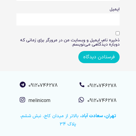
ایمیل
ذخیره نام، ایمیل و وبسایت من در مرورگر برای زمانی که
دوباره دیدگاهی می‌نویسم.
09120746278
09120746278
melinicom
09120746278
تهران، سعادت آباد،
بالاتر از میدان کاج، نبش ششم،
پلاک 34