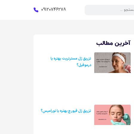
09120746278
آخرین مطالب
تزریق ژل مسترتریت بهتره یا
درموفیل؟
تزریق ژل فیورج بهتره یا نورامیس؟