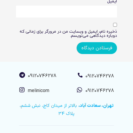
ایمیل
ذخیره نام، ایمیل و وبسایت من در مرورگر برای زمانی که
دوباره دیدگاهی می‌نویسم.
09120746278
09120746278
melinicom
09120746278
تهران، سعادت آباد،
بالاتر از میدان کاج، نبش ششم،
پلاک 34