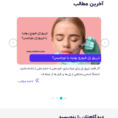
آخرین مطالب
تزریق ژل فیورج بهتره یا نورامیس؟
فرق 
ی و
اگر قصد تزریق ژل برای جوانسازی، فرم دهی یا حجم دهی را داشته باشید،
اگر ق
احتمالاً اسامی مختلفی از ژل ها و فیلر ها از جمله ف...
تزریق
طلب
ادامه مطلب
4
3
2
1
دیدگاهتان را بنویسید