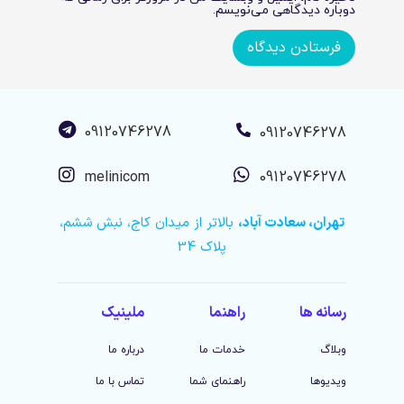
دوباره دیدگاهی می‌نویسم.
09120746278
09120746278
melinicom
09120746278
تهران، سعادت آباد،
بالاتر از میدان کاج، نبش ششم،
پلاک 34
رسانه ها
راهنما
ملینیک
وبلاگ
خدمات ما
درباره ما
ویدیوها
راهنمای شما
تماس با ما