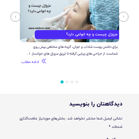
تزریق ژل مسترتریت بهتره یا درموفیل؟
تزر
تزریق ژل و فیلر، یکی از پرطرفدارترین روش ها برای حجم دهی، فرم دهی و
اگر 
.
جوانسازی صورت و بدن است. از این رو بسیاری از شرکت...
احتم
طلب
ادامه مطلب
4
3
2
1
دیدگاهتان را بنویسید
نشانی ایمیل شما منتشر نخواهد شد.
بخش‌های موردنیاز علامت‌گذاری
شده‌اند
*