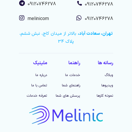
09120746278
09120746278
melinicom
09120746278
تهران، سعادت آباد،
بالاتر از میدان کاج، نبش ششم،
پلاک 34
رسانه ها
راهنما
ملینیک
وبلاگ
خدمات ما
درباره ما
ویدیوها
راهنمای شما
تماس با ما
نمونه کارها
پرسش های شما
تعرفه خدمات