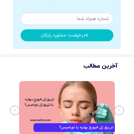
درخواست مشاوره رایگان
آخرین مطالب
تزریق ژل فیورج بهتره یا نورامیس؟
فرق 