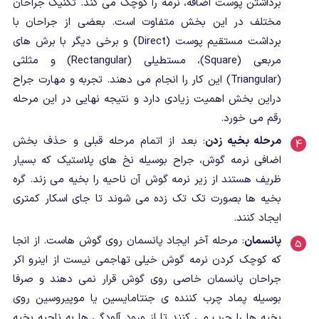
برداشتن پوست اضافه، نرمه را کوچک می کند. تکنیک جراحان
مختلف در این بخش متفاوت است. بعضی از جراحان با
برداشت مستقیم پوست (Direct) و برخی دیگر با برش های
مربعی (Square)، مستطیلی (Rectangular) و مثلثی
(Triangular) این کار را انجام می دهند. تجربه و مهارت جراح
دراین بخش اهمیت زیادی دارد و نتیجه نهایی در این مرحله
رقم می خورد.
مرحله بخیه زدن
: بعد از اتمام مرحله قبلی و حذف بخش
اضافی نرمه گوش، جراح بوسیله نخ های پلاستیک که بسیار
ظریف هستند از زیر نرمه گوش آن ناحیه را بخیه می زند. گره
بخیه ها بصورت تک تک زده می شوند تا جای اسکار کمتری
ایجاد کنند.
پانسمان
: مرحله آخر ایجاد پانسمان روی گوش هاست. از انجا
که کوچک کردن نرمه گوش خیلی تهاجمی نیست از اینرو اکر
جراحان پانسمان خاصی روی گوش قرار نمی دهند و صرفا
بوسیله پماد چرب کننده ی جنتامایسین یا موپیروسین روی
بخیه ها را چرب می کنند تا از ورود آلودگی ها به ناحیه بخیه