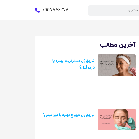
09120746278
آخرین مطالب
تزریق ژل مسترتریت بهتره یا
درموفیل؟
تزریق ژل فیورج بهتره یا نورامیس؟