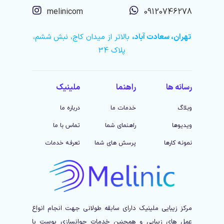
melinicom
09120746278
تهران، سعادت آباد،
بالاتر از میدان کاج، نبش ششم،
پلاک 34
رسانه ها
راهنما
ملینیک
وبلاگ
خدمات ما
درباره ما
ویدیوها
راهنمای شما
تماس با ما
نمونه کارها
پرسش های شما
تعرفه خدمات
مرکز زیبایی ملینیک دارای سابقه طولانی جهت انجام انواع
عمل های زیبایی و همچنین خدمات جوانسازی پوست با