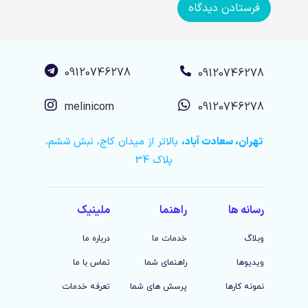
09120746278
09120746278
melinicom
09120746278
تهران، سعادت آباد،
بالاتر از میدان کاج، نبش ششم،
پلاک 34
رسانه ها
راهنما
ملینیک
وبلاگ
خدمات ما
درباره ما
ویدیوها
راهنمای شما
تماس با ما
نمونه کارها
پرسش های شما
تعرفه خدمات